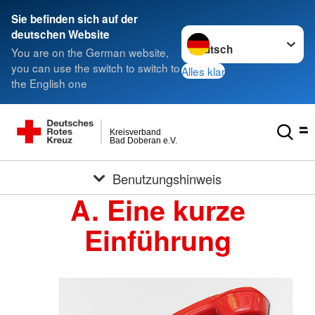
Sie befinden sich auf der
Sprache wechseln zu
deutschen Website
You are on the German website,
you can use the switch to switch to
Alles klar
the English one
Kreisverband
Bad Doberan e.V.
Benutzungshinweis
A. Eine kurze
Einführung