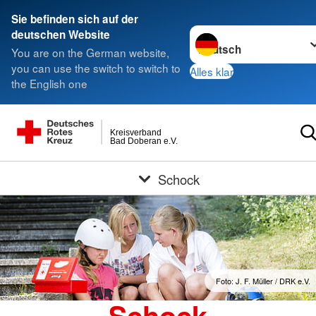
Sie befinden sich auf der
Sprache wechseln zu
deutschen Website
You are on the German website,
you can use the switch to switch to
Alles klar
the English one
Kreisverband
Bad Doberan e.V.
Schock
Foto: J. F. Müller / DRK e.V.
Schock