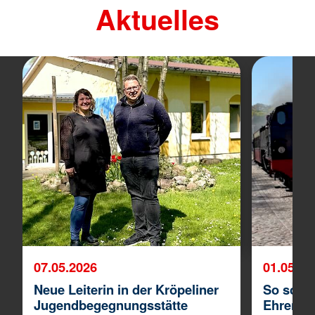
Aktuelles
07.05.2026
01.05.20
Neue Leiterin in der Kröpeliner
So schön
Jugendbegegnungsstätte
Ehrenam