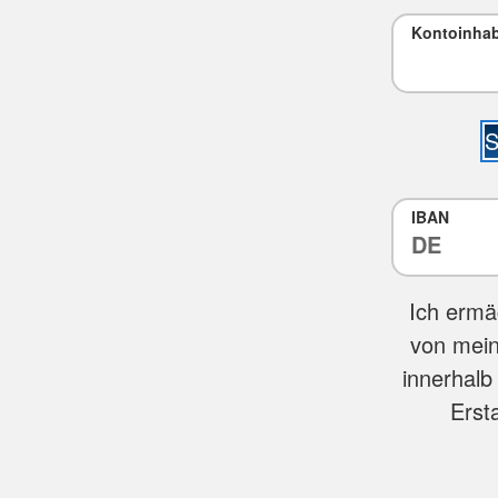
Kontoinha
S
IBAN
Ich ermä
von mein
innerhalb
Erst