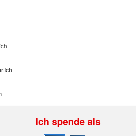
ich
hrlich
h
Ich spende als