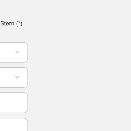
Stern (
*
)