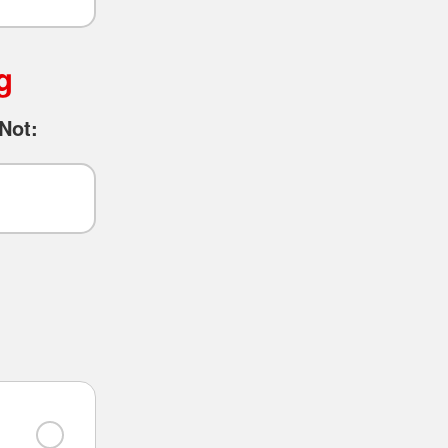
g
Not: