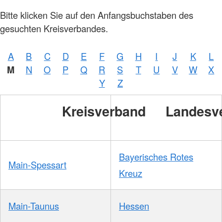
Bitte klicken Sie auf den Anfangsbuchstaben des
gesuchten Kreisverbandes.
A
B
C
D
E
F
G
H
I
J
K
L
M
N
O
P
Q
R
S
T
U
V
W
X
Y
Z
Kreisverband
Landesv
Bayerisches Rotes
Main-Spessart
Kreuz
Main-Taunus
Hessen