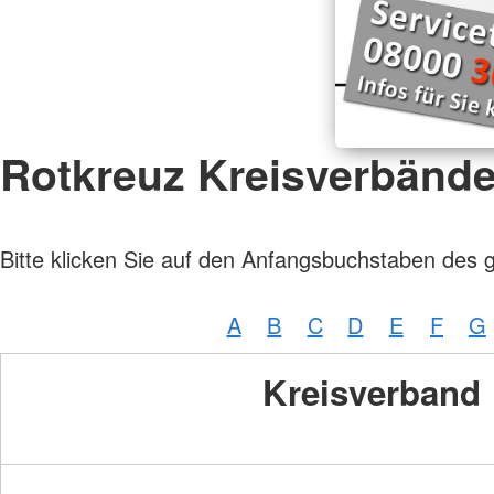
Rotkreuz Kreisverbänd
Bitte klicken Sie auf den Anfangsbuchstaben des 
A
B
C
D
E
F
G
Kreisverband