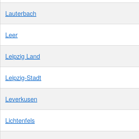
Lauterbach
Leer
Leipzig Land
Leipzig-Stadt
Leverkusen
Lichtenfels