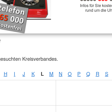
Infos für Sie koste
rund um die Uh
e
gesuchten Kreisverbandes.
H
I
J
K
L
M
N
O
P
Q
R
S