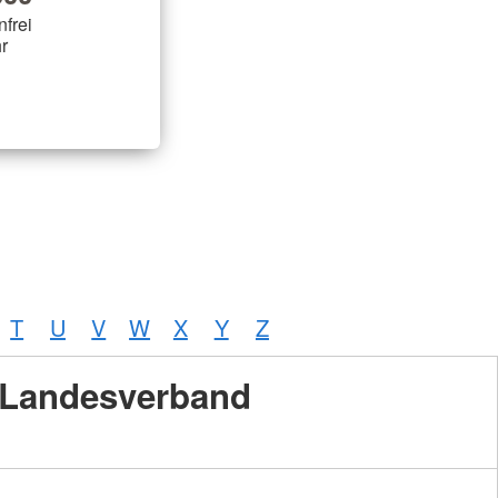
nfrei
r
T
U
V
W
X
Y
Z
Landesverband