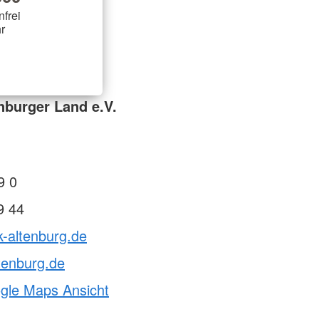
nfrei
r
nburger Land e.V.
9 0
9 44
k-altenburg.de
tenburg.de
ogle Maps Ansicht