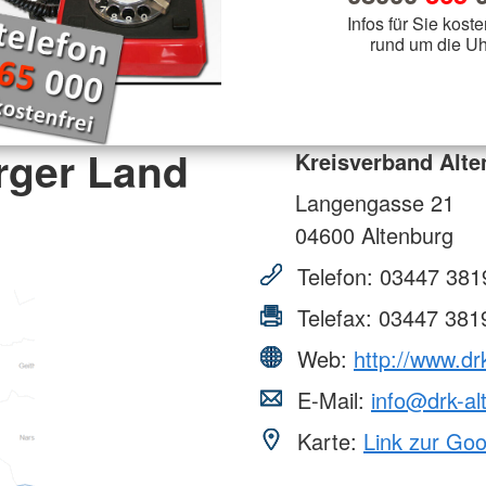
Infos für Sie koste
rund um die Uh
rger Land
Kreisverband Alte
Langengasse 21
04600
Altenburg
Telefon:
03447 381
Telefax:
03447 381
Web:
http://www.dr
E-Mail:
info@drk-al
Karte:
Link zur Go