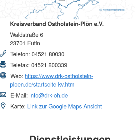
Kreisverband Ostholstein-Plön e.V.
Waldstraße 6
23701
Eutin
Telefon:
04521 80030
Telefax:
04521 800339
Web:
https://www.drk-ostholstein-
ploen.de/startseite-kv.html
E-Mail:
info@drk-oh.de
Karte:
Link zur Google Maps Ansicht
Dienstleistungen