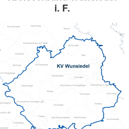
i. F.