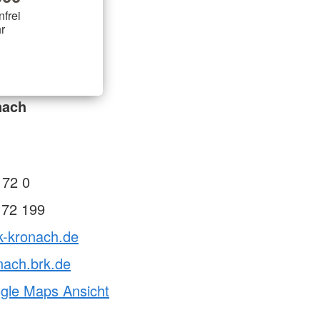
nfrei
r
nach
 72 0
 72 199
k-kronach.de
nach.brk.de
ogle Maps Ansicht