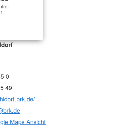
nfrei
r
ldorf
55 0
55 49
hldorf.brk.de/
@brk.de
ogle Maps Ansicht