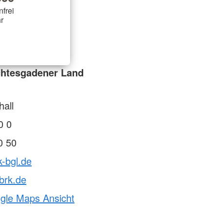
nfrei
r
chtesgadener Land
all
0 0
0 50
k-bgl.de
brk.de
ogle Maps Ansicht