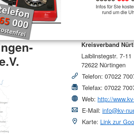
Infos für Sie koste
rund um die Uh
ingen-
Kreisverband Nürt
Laiblinstegstr. 7-11
e.V.
72622
Nürtingen
Telefon:
07022 700
Telefax:
07022 700
Web:
http://www.kv
E-Mail:
info@kv-nue
Karte:
Link zur Go